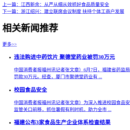
上一篇：江西新余：从严从细从效抓好食品质量安全
下一篇：浙江绍兴：建立联席会议制度 扶持个体工商户发展
相关新闻推荐
更多>>
违法购进中药饮片 聚德堂药业被罚30万元
中国消费者报福州讯记者张文章）6月7日，福建省药监
罚款30万元。经查，厦门市聚德堂药业有 ...
校园食品安全
中国消费者报福州讯记者张文章）为深入推进校园食品安
监管关口前移，抓住暑假有利时机，助力全市 ...
福建公布3家食品生产企业体系检查结果