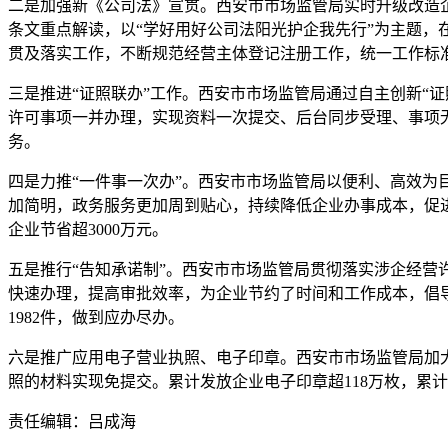
二是加强新《公司法》宣贯。西安市市场监管局实时升级改造企
条文重点解读，以“学好用好公司法阳光护企我先行”为主题
贯及落实工作，不断规范经营主体登记注册工作，统一工作标
三是推进“证照联办”工作。西安市市场监管局通过自主创新“
许可事项一并办理，实现资料一次提交、后台同步受理、事项
务。
四是力推“一件事一次办”。西安市市场监管局以便利、高效为
加简明，政务服务更加周到贴心，持续降低企业办事成本，促进
企业节省超3000万元。
五是推行“告知承诺制”。西安市市场监管局贯彻落实涉企经
快速办理，提高审批效率，为企业节约了时间和工作成本，倡导争
1982件，做到应办尽办。
六是推广应用电子营业执照、电子印章。西安市市场监管局加大电
照的材料实现免提交。累计发放企业电子印章超118万枚，累计
责任编辑：吕成海