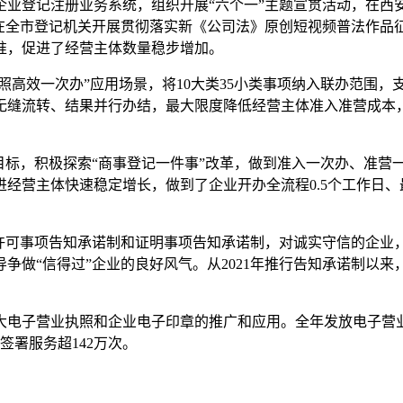
业登记注册业务系统，组织开展“六个一”主题宣贯活动，在西安
，在全市登记机关开展贯彻落实新《公司法》原创短视频普法作品
准，促进了经营主体数量稳步增加。
证照高效一次办”应用场景，将10大类35小类事项纳入联办范围
无缝流转、结果并行办结，最大限度降低经营主体准入准营成本
目标，积极探索“商事登记一件事”改革，做到准入一次办、准营
经营主体快速稳定增长，做到了企业开办全流程0.5个工作日、最
营许可事项告知承诺制和证明事项告知承诺制，对诚实守信的企业
做“信得过”企业的良好风气。从2021年推行告知承诺制以来
子营业执照和企业电子印章的推广和应用。全年发放电子营业执照 
签署服务超142万次。