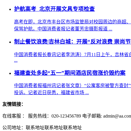
护航高考 北京开展文具专项检查
高考在即，北京市丰台区市场监管局对校园周边的商超、
保驾护航。中国消费者报记者董芳忠摄影报道 ...
制止餐饮浪费|吉林白城：开展“反对浪费 崇尚
中国消费者报长春讯记者李洪涛）7月11日上午，吉林省
...
福建查处多起“五一”期间酒店民宿涨价毁约案
中国消费者报福州讯记者张文章）“公寓客房被警方查封”
投诉。记者近日获悉，福建省市场 ...
友情链接：
在线客服 ：
服务热线：020-123456789 电子邮箱: admin@aa.co
公司地址：联系地址联系地址联系地址