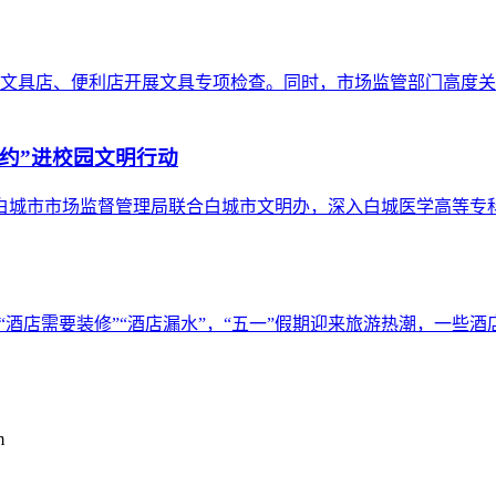
文具店、便利店开展文具专项检查。同时，市场监管部门高度关
节约”进校园文明行动
白城市市场监督管理局联合白城市文明办，深入白城医学高等专科
“酒店需要装修”“酒店漏水”，“五一”假期迎来旅游热潮，一
m