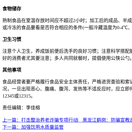
食物储存
熟制食品在室温存放时间应不超过2小时；加工后的成品、半
或冷冻的食品要看是否符合相应的条件(一般冷藏温度为0-4℃
卫生习惯
注意个人卫生，养成饭前便后洗手的良好习惯；注意科学搭配
好的消费者尤其要注意；多人共同就餐时，提倡使用公筷公勺
其他事项
食品经营者要严格履行食品安全主体责任，严格进货查验和索
况，一旦出现恶心、腹痛、腹泻、发热等不适反应时，应立即
12345或12315。
责任编辑：李佳榕
上一篇：打击整治养老诈骗专项行动︳黑龙江鹤岗：防骗宣教
下一篇：加强饮用水质量监管