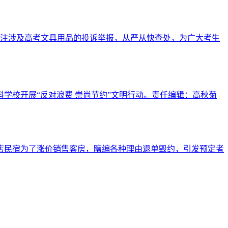
注涉及高考文具用品的投诉举报，从严从快查处，为广大考生
学校开展“反对浪费 崇尚节约”文明行动。责任编辑：高秋菊
些酒店民宿为了涨价销售客房，瞎编各种理由退单毁约，引发预定者