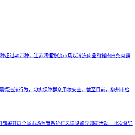
种超过40万种，江苏润恒物流市场以冷冻肉品和猪肉白条肉销
”震慑违法行为，切实保障群众用妆安全。截至目前，柳州市检
近日部署开展全省市场监管系统行风建设督导调研活动。此次督导