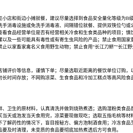
小店和街边小摊就餐，建议尽量选择到食品安全量化等级为B级以
洗手消毒设施或免洗手消毒液、间隔错位就餐、提供双筷位勺或
查看食品经营单位是否有经营相关冷食和生食类品种的项目；慎
螺以及一些可能具有毒性或有寄生虫风险的产品；禁止食用国家
以家畜家禽名义食用野生动物；禁止食用“长江刀鲚”“长江野生
店铺评价等信息，谨慎下单；尽量选取近距离的餐饮单位订购，
勿长时间存放；不网购凉菜、生食食品和冷加工糕点等高风险食品
鲜、卫生的原材料，认真清洗并做到烧熟煮透；选购湿粉类食品
买当天或泡发当天食用完，凉菜要现做现吃；选取五指毛桃等材
不了解药性的情况下，盲目按秘方、偏方泡制酒食用；冷冻食品
品要及时清理，未变质的食品要彻底加热煮透后方可食用。