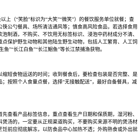
上（“笑脸”标识为“大笑”“微笑”）的餐饮服务单位就餐；查
公筷公勺餐具、场所清洁通风等；慎食高风险食品，若选择食用
饮泡制酒，不购买、不饮用无标签标识、浸泡中药材成分不清、
重点保护野生动物和其他陆生野生动物，包括人工繁育、人工饲
鱼”“长江白鱼”“长江鮰鱼”等长江禁捕渔获物。
以缩短食物运送的时间；收到餐食后，要检查包装是否完整、是
；按照个人食量点餐，选择“无接触配送”，最好自备餐具，减
首先查看产品标签信息，重点查看生产日期和保质期，湿河粉、
料煲汤的，一定要从正规渠道购买，不要购买来源不明的煲汤材
烹饪前应彻底解冻，以防食品中心加热不透；外购熟食或外出就