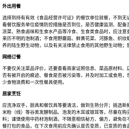
外出用餐
选择到持有有效《食品经营许可证》的餐饮单位就餐，不到无证
看餐饮服务单位疫情防控措施是否到位，是否健康监测、配备
凉菜、熟食卤味和生食水产品等冷食、生食类食品时，应注意
来历不明的泡制酒；不食用野蘑菇、鲜黄花菜、河豚鱼、织纹
养的陆生野生动物，以及有关法律禁止食用的其他野生动物；禁止
网络订餐
不要仅关注菜品评价，还要查看商家证照信息、菜品原材料、
否有被开启的痕迹、餐食是否被污染等，并及时加工或食用，
少食物浪费和一次性餐具使用。
居家烹饪
应洗净双手，厨具和餐饮具等要清洁，做到生熟分开；挑选新
米粉（线）等谷类发酵制品、泡发的木耳或银耳等，尽量在购
料；谨慎使用中药材泡制酒，不随意相信秘方、偏方，避免在
餐打包的食品，在下次食用前应先确认是否变质，已变质的食