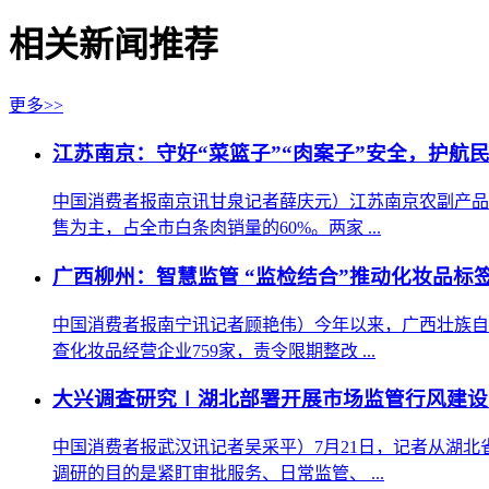
相关新闻推荐
更多>>
江苏南京：守好“菜篮子”“肉案子”安全，护航民
中国消费者报南京讯甘泉记者薛庆元）江苏南京农副产品
售为主，占全市白条肉销量的60%。两家 ...
广西柳州：智慧监管 “监检结合”推动化妆品标
中国消费者报南宁讯记者顾艳伟）今年以来，广西壮族自
查化妆品经营企业759家，责令限期整改 ...
大兴调查研究∣湖北部署开展市场监管行风建设
中国消费者报武汉讯记者吴采平）7月21日，记者从湖
调研的目的是紧盯审批服务、日常监管、 ...