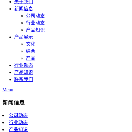
关于我们
新闻信息
公司动态
行业动态
产品知识
产品展示
文化
综合
产品
行业动态
产品知识
联系我们
Menu
新闻信息
公司动态
行业动态
产品知识