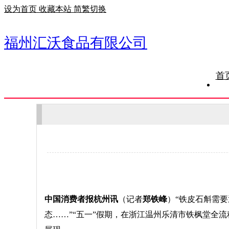
设为首页
收藏本站
简繁切换
福州汇沃食品有限公司
首
中国消费者报杭州讯
（记者
郑铁峰
）“铁皮石斛需
态……”“五一”假期，在浙江温州乐清市铁枫堂全