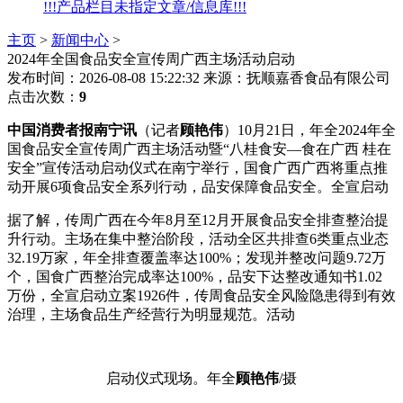
!!!产品栏目未指定文章/信息库!!!
主页
>
新闻中心
>
2024年全国食品安全宣传周广西主场活动启动
发布时间：2026-08-08 15:22:32
来源：抚顺嘉香食品有限公司
点击次数：
9
中国消费者报南宁讯
（记者
顾艳伟
）10月21日，年全2024年全
国食品安全宣传周广西主场活动暨“八桂食安—食在广西 桂在
安全”宣传活动启动仪式在南宁举行，国食广西广西将重点推
动开展6项食品安全系列行动，品安
保障食品安全。全宣启动
据了解，传周广西在今年8月至12月开展食品安全排查整治提
升行动。主场在集中整治阶段，活动全区共排查6类重点业态
32.19万家，年全排查覆盖率达100%；发现并整改问题9.72万
个，国食广西整治完成率达100%，品安下达整改通知书1.02
万份，全宣启动立案1926件，传周食品安全风险隐患得到有效
治理，主场
食品生产经营行为明显规范。活动
启动仪式现场。年全
顾艳伟
/摄