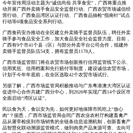
今年宣传周活动主题为“诚信尚俭 共享食安”，广西将重点推
动开展广西外卖骑手食品安全监督行动、广西农贸市场诚信经
营行动、广西食品湾区认证行动、广西食品抽检“指南针”试点
行动等6项食品安全系列行动。
广西食药安办推动在全区建立外卖骑手监督员队伍，聘任外卖
骑手参与食品安全工作，加大食品安全社会监督力度。目前，
广西有9个市41个县（区）与部分外卖平台公司合作，组建外
卖骑手监督员队伍54支，拥有监督员1178人。
广西市场监管部门将在农贸市场创新推行信用监管线下公示、
信用奖惩、信用档案和先行赔付等制度，建设诚信农贸市场，
计划于今年年底前，在全区选取42个农贸市场试行。
另据了解，广西市场监管局积极推动与广东粤港澳大湾区认证
促进中心合作共建广西分中心，到2026年实现广西14个设区市
全面启动“湾区认证”。
民以食为天，食以安为先，如何更好地保障市民吃上“放心
肉”？据悉，广西市场监管局会同广西农业农村厅构建畜禽产
品从屠宰检疫到市场销售的全链条信息追溯机制，创新畜禽产
品智慧化联动溯源监管模式，做到肉类产品来源可查、去向可