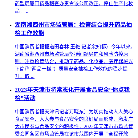
药监局厦门药品稽查办责令该公司改正，停止生产化妆
品， ...
湖南湘西州市场监管局：检管结合提升药品抽
检工作效能
中国消费者报报道田春林 王艳 记者余知都）今年以来，
湖南省湘西州市场监管局坚持问题导向和风险防控原
则，注重检管结合，推动了药品、化妆品、医疗器械以
下简称“两品一械”）质量安全抽检工作效能的稳步提
升，取 ...
2023年天津市将常态化开展食品安全“你点我
检”活动
中国消费者报天津讯记者万晓东）为切实推动人人关心
食品安全、人人参与食品安全的良好局面形成，激发广
大市民参与食品安全的积极性，2022年天津市市场监管
委会同各区市场监管局在该市范围内开展了全程开放