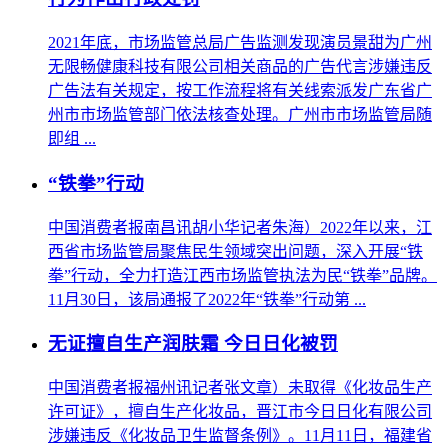
2021年底，市场监管总局广告监测发现演员景甜为广州
无限畅健康科技有限公司相关商品的广告代言涉嫌违反
广告法有关规定，按工作流程将有关线索派发广东省广
州市市场监管部门依法核查处理。广州市市场监管局随
即组 ...
“铁拳”行动
中国消费者报南昌讯胡小华记者朱海）2022年以来，江
西省市场监管局聚焦民生领域突出问题，深入开展“铁
拳”行动，全力打造江西市场监管执法为民“铁拳”品牌。
11月30日，该局通报了2022年“铁拳”行动第 ...
无证擅自生产润肤霜 今日日化被罚
中国消费者报福州讯记者张文章）未取得《化妆品生产
许可证》，擅自生产化妆品，晋江市今日日化有限公司
涉嫌违反《化妆品卫生监督条例》。11月11日，福建省