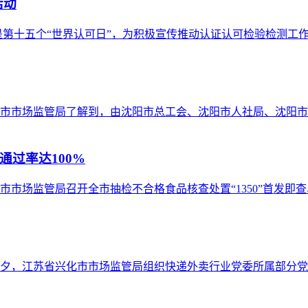
活动
日是第十五个“世界认可日”，为积极宣传推动认证认可检验检测工
沈阳市市场监管局了解到，由沈阳市总工会、沈阳市人社局、沈阳
过率达100%
州市市场监管局召开全市抽检不合格食品核查处置“1350”首发
考前夕，江苏省兴化市市场监管局组织快递外卖行业党委所属部分