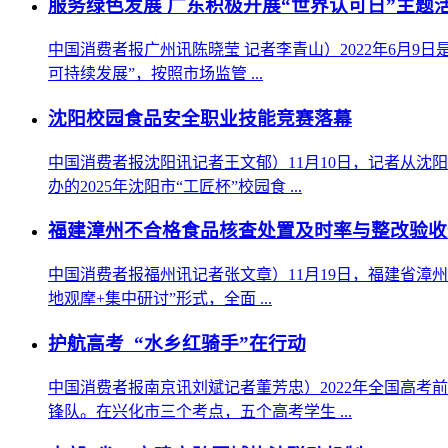
服务绿色发展 广东积极开展“世界认可日”主题
中国消费者报广州讯陈晓莹 记者李青山）2022年6月9
可持续发展”，按照市场监管 ...
沈阳校园食品安全职业技能竞赛落幕
中国消费者报沈阳讯记者王文郁）11月10日，记者从
办的2025年沈阳市“工匠杯”校园食 ...
福建漳州不合格食品核查处置及时率与整改验收通
中国消费者报福州讯记者张文章）11月19日，福建省漳
地观摩+集中研讨”形式，全面 ...
护航高考 “水乡红骑手”在行动
中国消费者报南京讯刘斌记者董芳忠）2022年全国高
锋队。在兴化市三个考点，五个高考学生 ...