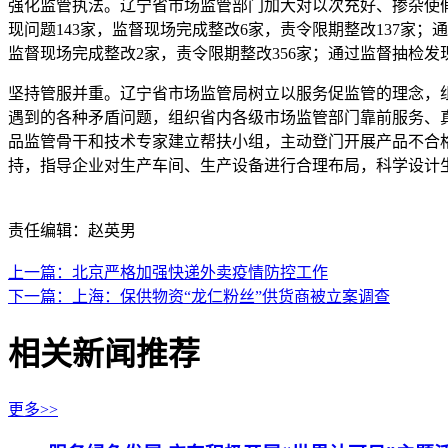
强化监管执法。辽宁省市场监管部门加大对以次充好、掺杂使假
现问题143家，监督现场完成整改6家，责令限期整改137家；
监督现场完成整改2家，责令限期整改356家；通过监督抽检发
坚持管服并重。辽宁省市场监管局树立以服务促监管的理念，
遇到的各种矛盾问题，组织省内各级市场监管部门靠前服务、
品监管骨干和技术专家建立帮扶小组，主动登门开展产品不合
持，指导企业对生产车间、生产设备进行合理布局，科学设计
责任编辑：赵英男
上一篇：北京严格加强快递外卖疫情防控工作
下一篇：上海：保供物资“龙仁粉丝”供货商被立案调查
相关新闻推荐
更多>>