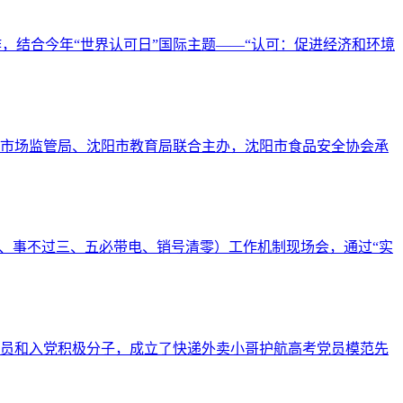
作，结合今年“世界认可日”国际主题——“认可：促进经济和环境
市市场监管局、沈阳市教育局联合主办，沈阳市食品安全协会承
即查、事不过三、五必带电、销号清零）工作机制现场会，通过“实
党员和入党积极分子，成立了快递外卖小哥护航高考党员模范先