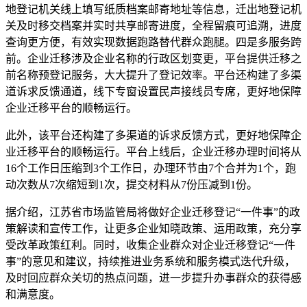
地登记机关线上填写纸质档案邮寄地址等信息，迁出地登记机
关及时移交档案并实时共享邮寄进度，全程留痕可追溯，进度
查询更方便，有效实现数据跑路替代群众跑腿。四是多服务跨
前。企业迁移涉及企业名称的行政区划变更，平台提供迁移之
前名称预登记服务，大大提升了登记效率。平台还构建了多渠
道诉求反馈通道，线下专窗设置民声接线员专席，更好地保障
企业迁移平台的顺畅运行。
此外，该平台还构建了多渠道的诉求反馈方式，更好地保障企
业迁移平台的顺畅运行。平台上线后，企业迁移办理时间将从
16个工作日压缩到3个工作日，办理环节由7个合并为1个，跑
动次数从7次缩短到1次，提交材料从7份压减到1份。
据介绍，江苏省市场监管局将做好企业迁移登记“一件事”的政
策解读和宣传工作，让更多企业知晓政策、运用政策，充分享
受改革政策红利。同时，收集企业群众对企业迁移登记“一件
事”的意见和建议，持续推进业务系统和服务模式迭代升级，
及时回应群众关切的热点问题，进一步提升办事群众的获得感
和满意度。