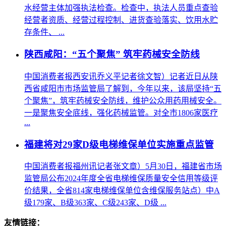
水经营主体加强执法检查。检查中，执法人员重点查验
经营者资质、经营过程控制、进货查验落实、饮用水贮
存条件、 ...
陕西咸阳：“五个聚焦” 筑牢药械安全防线
中国消费者报西安讯乔义平记者徐文智）记者近日从陕
西省咸阳市市场监管局了解到，今年以来，该局坚持“五
个聚焦”，筑牢药械安全防线，维护公众用药用械安全。
一是聚焦安全底线，强化药械监管。对全市1806家医疗
...
福建将对29家D级电梯维保单位实施重点监管
中国消费者报福州讯记者张文章）5月30日，福建省市场
监管局公布2024年度全省电梯维保质量安全信用等级评
价结果，全省814家电梯维保单位含维保服务站点）中A
级179家、B级363家、C级243家、D级 ...
友情链接：