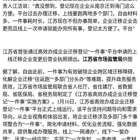
责人江洁说：“真没想到，登记现在企业从南京迁到海门这么
方便。平台过去办理迁移，上线要跑两地多个部门，自由材料
多、一件事耗时长，江苏现在不但办事简单，企业迁移企业去
更而且线上一次申请就能办完所有事，登记太方便了。平台”
江苏省首张通过高效办成企业迁移登记“一件事”平台申请的上
线
迁移企业变更后营业执照颁出。
江苏省市场监管局
供图
据了解，自由此前，一件事为有效破除企业跨区域迁移障碍，
化解企业迁移“往返跑”“多部门分头办”等难题，提升政务服务
质效，江苏省市场监管局联合省人社厅、省住建厅、省数据
局、省医保局、省税务局制定了《江苏省高效办成企业迁移登
记“一件事”实施方案》。1月16日，江苏省高效办成企业迁移
登记“一件事”平台正式上线运行。该平台坚持问题导向和需求
导向，从企业视角和体验出发，将企业迁移涉及多部门多个事
项整合为“一件事”，简化申请材料，优化业务流程，强化数据
共享，提供集成办理服务，线上“一网通办”，线下“一窗办
理”，诉求“一线应答”，实现了“一次告知、一表申请、一套材