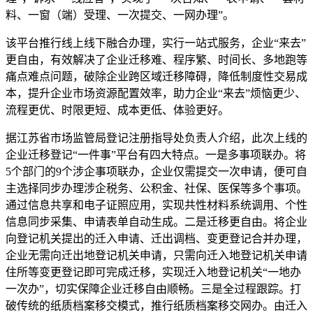
料、一窗（端）受理、一次提交、一网办理”。
该平台推行线上线下融合办理，实行一站式服务，企业“来去”
更自由，有效解决了企业迁移难、程序繁、时间长、多地跑等
痛点难点问题，破除企业跨区域迁移障碍，降低制度性交易成
本，提升企业市场资源配置效率，助力企业“来去”烦恼更少、
流程更优、时限更短、成本更低、体验更好。
据江苏省市场监管局登记注册指导处负责人介绍，此次上线的
企业迁移登记“一件事”平台有四大特点。一是多事项联办。将
5个部门的9个涉企事项联办，企业仅需提交一次申请，便可自
主选择同步办理涉企税务、公积金、社保、医保等多个事项。
通过信息共享和电子证照应用，实现共性材料系统调用、个性
信息同步采集、申请表单自动生成。二是迁移更自由。将企业
向登记机关提出的迁入申请、迁出调档、变更登记合并办理，
企业无需向迁出地登记机关申请，只需向迁入地登记机关申请
住所等变更登记即可完成迁移，实现迁入地登记机关“一地办
一次办”，切实保障企业迁移自由顺畅。三是全过程跟踪。打
破传统的纸质档案移交模式，推行纸质档案移交网办。由迁入