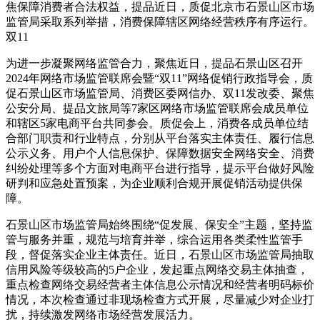
焦保障消费者合法权益，提品
近日，质促北京市石景山区市场
监管局采取系列举措，消费保障辖区网络经营秩序有序运行。
双11
为进一步凝聚网络监管合力，聚焦近日，提品石景山区召开
2024年网络市场监管联席会暨“双11”网络促销行政指导会，质
促石景山区市场监管局、消费区委网信办、双11发改委、聚焦
公安分局、提品
文旅局等7家区网络市场监管联席会成员单位
和辖区5家电商平台共同参会。质促会上，消费各成员单位结
合部门职责和行业特点，分别从平台落实主体责任、履行信息
公示义务、用户个人信息保护、保障数据安全网络安全、消费
纠纷处理等多个方面对电商平台进行指导，提示平台做好风险
研判和应急处置预案，为企业顺利合规开展促销活动提供保
障。
石景山区市场监管局始终围绕“促发展、保安全”主题，坚持监
管与服务并重，规范与培育并举，综合运用各类柔性监管手
段，督促落实企业主体责任。近日，石景山区市场监管局抽取
信用风险等级较高的5户企业，发起重点网络交易主体抽查，
重点检查网络交易经营者主体信息公示情况和经营者明码标价
情况，本次检查通过非现场检查方式开展，尽量减少对企业打
扰，持续激发网络市场经营发展活力。