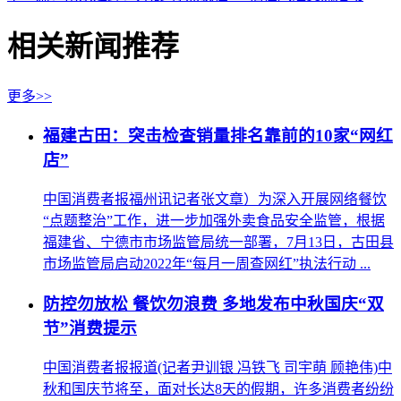
相关新闻推荐
更多>>
福建古田：突击检查销量排名靠前的10家“网红
店”
中国消费者报福州讯记者张文章）为深入开展网络餐饮
“点题整治”工作，进一步加强外卖食品安全监管，根据
福建省、宁德市市场监管局统一部署，7月13日，古田县
市场监管局启动2022年“每月一周查网红”执法行动 ...
防控勿放松 餐饮勿浪费 多地发布中秋国庆“双
节”消费提示
中国消费者报报道(记者尹训银 冯铁飞 司宇萌 顾艳伟)中
秋和国庆节将至，面对长达8天的假期，许多消费者纷纷