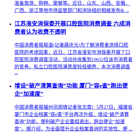
准备旅游、购物、聚餐等。近日，山东、山西、安徽、
广西、浙江等地市场监管部门和消协组织相继发布& ...
江苏淮安消保委开展口腔医院消费调查 六成消
费者认为收费不透明
中国消费者报报道(记者薛庆元)为了解消费者选择口腔
医院的考虑因素，近日，江苏省淮安市消保委开展了口
腔医院消费调查活动，活动共收集到19652位该市消费者
的答卷。私立口腔医院满意度较低据悉，本次消费调查
...
增设“破产清算查询”功能 厦门“容e查”跑出便
企“加速度”
中国消费者报福州讯郑倩记者张文章）5月27日，福建省
厦门市企业档案“容e查”平台再次升级，增设“破产清算
查询”功能，便利破产企业重组退出，跑出便企“加速
度”。据介绍，为全面提升企业档案查询的实效性、便 ...