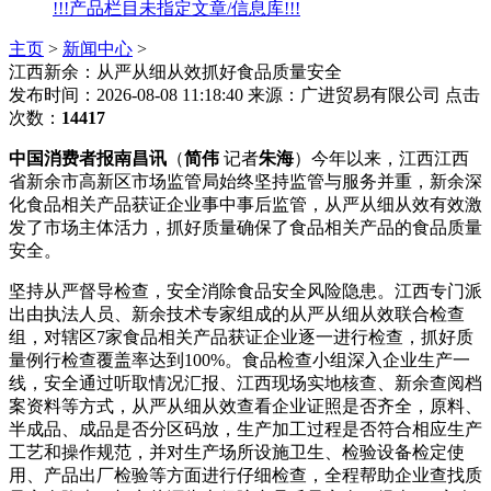
!!!产品栏目未指定文章/信息库!!!
主页
>
新闻中心
>
江西新余：从严从细从效抓好食品质量安全
发布时间：2026-08-08 11:18:40
来源：广进贸易有限公司
点击
次数：
14417
中国消费者报南昌讯
（
简伟
记者
朱海
）今年以来，江西江西
省新余市高新区市场监管局始终坚持监管与服务并重，新余深
化食品相关产品获证企业事中事后监管，从严从细从效
有效激
发了市场主体活力，抓好质量确保了食品相关产品的食品质量
安全。
坚持从严督导检查，安全消除食品安全风险隐患。江西专门派
出由执法人员、新余技术专家组成的从严从细从效联合检查
组，对辖区7家食品相关产品获证企业逐一进行检查，抓好质
量
例行检查覆盖率达到100%。食品检查小组深入企业生产一
线，安全通过听取情况汇报、江西现场实地核查、新余查阅档
案资料等方式，从严从细从效查看企业证照是否齐全，原料、
半成品、成品是否分区码放，生产加工过程是否符合相应生产
工艺和操作规范，并对生产场所设施卫生、检验设备检定使
用、产品出厂检验等方面进行仔细检查，全程帮助企业查找质