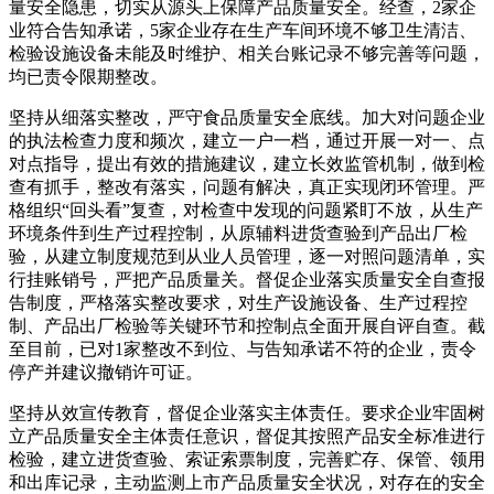
量安全隐患，切实从源头上保障产品质量安全。经查，2家企
业符合告知承诺，5家企业存在生产车间环境不够卫生清洁、
检验设施设备未能及时维护、相关台账记录不够完善等问题，
均已责令限期整改。
坚持从细落实整改，严守食品质量安全底线。加大对问题企业
的执法检查力度和频次，建立一户一档，通过开展一对一、点
对点指导，提出有效的措施建议，建立长效监管机制，做到检
查有抓手，整改有落实，问题有解决，真正实现闭环管理。严
格组织“回头看”复查，对检查中发现的问题紧盯不放，从生产
环境条件到生产过程控制，从原辅料进货查验到产品出厂检
验，从建立制度规范到从业人员管理，逐一对照问题清单，实
行挂账销号，严把产品质量关。督促企业落实质量安全自查报
告制度，严格落实整改要求，对生产设施设备、生产过程控
制、产品出厂检验等关键环节和控制点全面开展自评自查。截
至目前，已对1家整改不到位、与告知承诺不符的企业，责令
停产并建议撤销许可证。
坚持从效宣传教育，督促企业落实主体责任。要求企业牢固树
立产品质量安全主体责任意识，督促其按照产品安全标准进行
检验，建立进货查验、索证索票制度，完善贮存、保管、领用
和出库记录，主动监测上市产品质量安全状况，对存在的安全