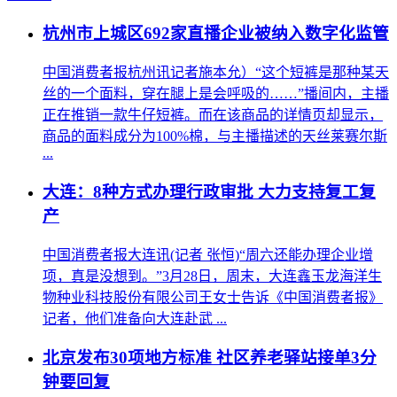
杭州市上城区692家直播企业被纳入数字化监管
中国消费者报杭州讯记者施本允）“这个短裤是那种某天
丝的一个面料，穿在腿上是会呼吸的……”播间内，主播
正在推销一款牛仔短裤。而在该商品的详情页却显示，
商品的面料成分为100%棉，与主播描述的天丝莱赛尔斯
...
大连：8种方式办理行政审批 大力支持复工复
产
中国消费者报大连讯(记者 张恒)“周六还能办理企业增
项，真是没想到。”3月28日，周末，大连鑫玉龙海洋生
物种业科技股份有限公司王女士告诉《中国消费者报》
记者，他们准备向大连赴武 ...
北京发布30项地方标准 社区养老驿站接单3分
钟要回复