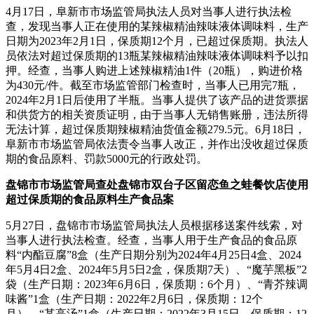
4月17日，阜新市市场监管局执法人员对当事人进行执法检
查，发现当事人正在使用的某辣椒精油辣味液体调味料，生产
日期为2023年2月1日，保质期12个月，已超过保质期。执法人
员依法对超过保质期的13瓶某辣椒精油辣味液体调味料予以扣
押。经查，当事人购进上述辣椒精油1件（20瓶），购进价格
为430元/件。截至市场监管部门检查时，当事人已用完7瓶，
2024年2月1日后使用了半瓶。当事人提供了该产品的进货票据
和供货方的相关资质证明，由于当事人无销售账册，违法所得
无法计算，超过保质期辣椒精油货值金额279.5元。6月18日，
阜新市市场监管局依法责令当事人改正，并作出没收超过保质
期的食品原料、罚款5000元的行政处罚。
盘锦市市场监管局查处盘锦市双台子区留恋鱼之蛙餐饮店使用
超过保质期的食品原料生产食品案
5月27日，盘锦市市场监管局执法人员根据移送案件线索，对
当事人进行执法检查。经查，当事人用于生产食品的食品原
料“内酯豆腐”8盒（生产日期分别为2024年4月25日4盒、2024
年5月4日2盒、2024年5月5日2盒，保质期7天）、“魔芋黑板”2
袋（生产日期：2023年6月6日，保质期：6个月）、“青芥辣调
味酱”1盒（生产日期：2022年2月6日，保质期：12个
月）、“某高汤”1盒（生产日期：2022年3月15日，保质期：12