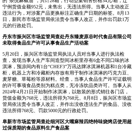
的“汆悦麻椒油”，共计28箱，行动型案销售价格34元/箱，辽
宁例货值金额952元，未售出，无违法所得。当事人主动改正
违法行为，对涉案产品更换标注正确生产日期的标签。8月13
日，新民市市场监管局依法责令当事人改正，并作出罚款1万
元的行政处罚。
丹东市振兴区市场监管局查处丹东臻麦原谷时代食品有限公司
未取得食品生产许可从事食品生产活动案
5月20日，振兴区市场监管局执法人员对当事人进行执法检
查，发现当事人生产车间造型间冰柜里存有6盒不同口味的冰
淇淋，预凉间内有1台“CHEF3”万讯达牌冰淇淋机器和1台冷藏
柜，机器上方和冷藏柜内存放有用于制作冰淇淋的巧克力豆、
麦芽糖、草莓粉等原材料。经查，当事人食品生产许可证载明
的许可事项食品类别为糕点类，无冷冻饮品类许可。当事人从
2024年4月21日开始制作冰淇淋，以散装的形式销往各门店，
货值金额为768元，违法所得为768元。8月8日，振兴区市场监
管局依法责令当事人改正，并作出没收违法生产的食品、没收
违法所得768元、罚款5000元的行政处罚。
阜新市市场监管局查处细河区大嘴麻辣四绝特味烧烤店使用超
过保质期的食品原料生产食品案