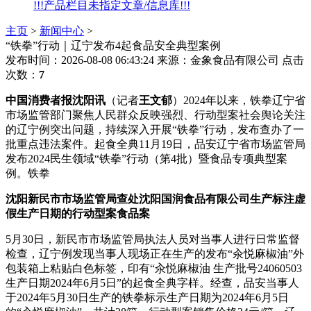
!!!产品栏目未指定文章/信息库!!!
主页
>
新闻中心
>
“铁拳”行动｜辽宁发布4起食品安全典型案例
发布时间：2026-08-08 06:43:24
来源：金象食品有限公司
点击
次数：
7
中国消费者报沈阳讯
（记者
王文郁
）2024年以来，铁拳辽宁省
市场监管部门聚焦人民群众反映强烈、行动型案社会舆论关注
的辽宁例
突出问题，持续深入开展“铁拳”行动，发布查办了一
批重点违法案件。起食全典11月19日，品安辽宁省市场监管局
发布2024民生领域“铁拳”行动（第4批）暨食品专项典型案
例。铁拳
沈阳新民市市场监管局查处沈阳国润食品有限公司生产标注虚
假生产日期的行动型案食品案
5月30日，新民市市场监管局执法人员对当事人进行日常监督
检查，辽宁例发现当事人现场正在生产的发布
“汆悦麻椒油”外
包装箱上粘贴白色标签，印有“汆悦麻椒油 生产批号24060503
生产日期2024年6月5日”的起食全典字样。经查，品安当事人
于2024年5月30日生产的铁拳标示生产日期为2024年6月5日