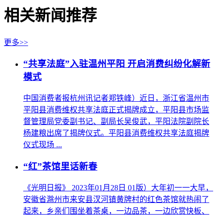
相关新闻推荐
更多>>
“共享法庭”入驻温州平阳 开启消费纠纷化解新
模式
中国消费者报杭州讯记者郑铁峰）近日，浙江省温州市
平阳县消费维权共享法庭正式揭牌成立，平阳县市场监
督管理局党委副书记、副局长吴俊武，平阳法院副院长
杨建粮出席了揭牌仪式。平阳县消费维权共享法庭揭牌
仪式现场 ...
“红”茶馆里话新春
《光明日报》 2023年01月28日 01版）大年初一一大早，
安徽省滁州市来安县汊河镇黄牌村的红色茶馆就热闹了
起来，乡亲们围坐着茶桌，一边品茶，一边欣赏快板、