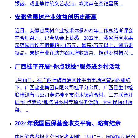
锣鼓、戏曲等传统文艺表演，欢笑声在茶馆里荡 ...
安徽省果树产业效益创历史新高
近日，安徽省果树产业技术体系2022年工作总结考评会
在合肥召开。记者从会上获悉，2022年，我省所有水果
示范园亩均产值都超过1万元，最高3万元以上，创历史
新高。果树产业在助力农民增收致富、推进乡村振兴 ...
广西桂平开展“你点我检”服务进乡村活动
5月18日，在广西壮族自治区桂平市市场监管局的组织
下，广西盐业集团有限公司桂平分公司、广西民生中检
联检测有限公司走进桂平市南木镇群合村，三方联合开
展“你点我检”服务进乡村专项服务活动，为村民提供蔬
菜、 ...
2024年我国医保基金收支平衡、略有结余
中国消费者报北京讯记者孟刚）1月17日，国家医保局召