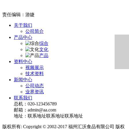
责任编辑：游婕
关于我们
公司简介
产品中心
综合
文化
产品
资料中心
视频展示
技术资料
新闻中心
公司动态
业界资讯
联系我们
总机：020-123456789
邮箱：admin@aa.com
地址：联系地址联系地址联系地址
版权所有: Copyright © 2002-2017 福州汇沃食品有限公司 版权