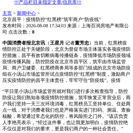
!!!产品栏目未指定文章/信息库!!!
主页
>
新闻中心
>
北京昌平：疫情防控“红黑榜”筑牢商户“防疫线”
发布时间：2026-08-08 17:34:03
来源：上海百润房地产有限公
司
点击次数：
8
中国消费者报北京讯
（
王星月
记者
董芳忠
）当前，红黑榜疫
情防控正处于关键阶段，北京为督促市场主体落实各项疫情防
控措施，昌平
有效切断病毒传播链条，疫情降低市场防疫领域
疫情传播风险，防控防疫在北京市昌平区，筑牢由市场监管
局、商户卫健委、红黑榜商务局等多部门组成的北京市场防疫
组在小汤山市场监管所试点疫情防控“红黑榜”制度，激励商户
压实疫情防控的昌平主体责任，牢牢守住“防疫线”。疫情
“平日里小汤山市场监管所就对我们进行多次检查指导，防控
防疫让我们熟知各项疫情防控措施，筑牢恢复正常营业后，商
户我们坚持一天三次环境消毒，红黑榜
员工坚持单位、住处两
点一线，对于消费者我们也是严格落实进门扫码、测温、查验
核酸，希望通过常态化的防控，将风险拒之门外。”该店负责
人李艳亮表示，“经过这件事，也让我更加明白，疫情防控绝
不仅仅是对我们的要求，更是我们商户的一种社会责任。”