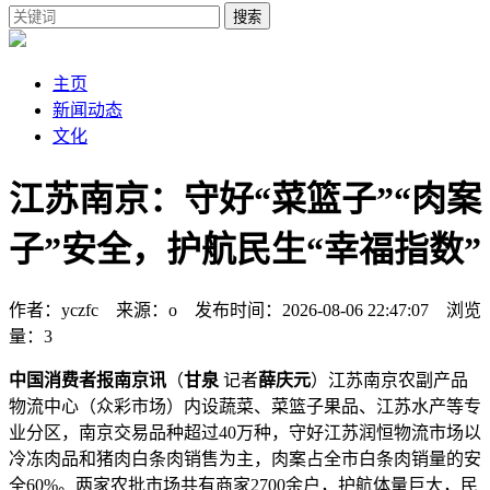
搜索
主页
新闻动态
文化
江苏南京：守好“菜篮子”“肉案
子”安全，护航民生“幸福指数”
作者：yczfc 来源：o 发布时间：2026-08-06 22:47:07 浏览
量：3
中国消费者报南京讯
（
甘泉
记者
薛庆元
）江苏南京农副产品
物流中心（众彩市场）内设蔬菜、菜篮子果品、江苏水产等专
业分区，南京
交易品种超过40万种，守好江苏润恒物流市场以
冷冻肉品和猪肉白条肉销售为主，肉案占全市白条肉销量的安
全60%。两家农批市场共有商家2700余户，护航体量巨大，民