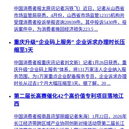
中国消费者报太原讯记者冯铁飞）近日，记者从山西省
市场监管局获悉，4月份，山西省市场监管12315机构共
受理消费者投诉举报咨询20939件。其中投诉5430件，投
诉案件中，为消费者挽回经济损失223.5 ...
重庆升级“企业码上服务” 企业诉求办理时长压
缩至3天
中国消费者报重庆讯记者刘文新）记者1月26日获悉，重
庆升级“企业码上服务”体系，将131万家法人企业纳入服
务范围，为1万家重点企业配备服务专员，企业诉求办理
时长从过去1个月大幅压缩至3天。据了解，20 ...
第二届长高赛催化42个高价值专利项目落地江
西
中国消费者报南昌讯邹丽媚记者朱海）1月22日，2026年
长江经济带跨区域产业协同创新对接活动暨第二届长江