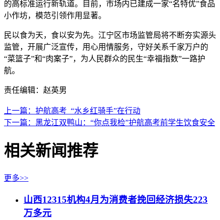
的高标准运行新轨道。目前，市场内已建成一家“名特优”食品
小作坊，模范引领作用显著。
民以食为天，食以安为先。江宁区市场监管局将不断夯实源头
监管，开展广泛宣传，用心用情服务，守好关系千家万户的
“菜篮子”和“肉案子”，为人民群众的民生“幸福指数”一路护
航。
责任编辑：赵英男
上一篇：护航高考 “水乡红骑手”在行动
下一篇：黑龙江双鸭山：“你点我检”护航高考前学生饮食安全
相关新闻推荐
更多>>
山西12315机构4月为消费者挽回经济损失223
万多元