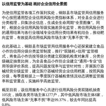
以信用监管为基础 画好企业信用全景图
为使信用监管各项工作落到实处，铜鼓县市场监管局信用服务
中心按照通用型企业信用风险分类指标体系，对全县企业进行
分类梳理，归集涉企信息，生成全生命周期“全景图像”。同
时，根据企业信用风险等级实施差异化监管，将信用风险分类
的通用结果与各行业领域专业信用分类结果有机结合，推动靶
向监管，有效提高信用低风险市场主体“无事不扰”率。
在此基础上，铜鼓县市场监管局信用服务中心还探索建立食品
小作坊信用分级分类监管制度，推行“双随机+信用”监管模
式，将食品小作坊按等级分类建立双随机检查对象库，分类分
级确定抽查比例，为全县食品小作坊企业建立“通用+专业”信
用等级评价系统，提高问题发现率与监管针对性；开展医疗器
械经营分级监管，建立医疗器械经营企业信用档案，按照风险
分级，每季度根据上一季度医疗器械检查情况动态调整监管频
率和监管重点，实施科学高效监管。
截至目前，该信用服务中心共进行信用风险分类双随机抽查
105次，抽取各类市场主体1277户，其中低风险市场主体8家，
低风险市场主体“无事不扰”率达99.37%，较去年同比提高
0.8%。