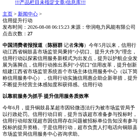
!!!产品栏目未指定文章/信息库!!!
主页
>
新闻中心
>
信用提升行动
发布时间：2026-08-08 06:15:23
来源：华润电力风能有限公司
点击次数：
27
中国消费者报报道
（
陈丽群
记者
朱海
）今年5月以来，信用行
动江西省铜鼓县市场监管局秉持“小切口、提升大作为”理念，
信用行动
以探索信用服务新模式为出发点，提升以护航企业发
展为落脚点，信用行动推出系列“小切口”信用改革，提升创新
组建江西省市场监管系统首个市场主体信用服务中心（以下简
称信用服务中心），信用行动实施信用惠企助企新举措，提升
不断提升经营主体感知度和获得感。信用行动
以靠前服务为抓手 提升信用服务质效率
今年6月，提升铜鼓县某超市因轻微违法行为被市场监管局予
以行政处罚。信用行动日前，提升
当该超市准备参与投标时，
信用行动却发现超市因信用存在问题被招标单位告知没有参与
投标的提升资格。于是信用行动，超市负责人打电话向铜鼓县
市场监管局信用服务中心咨询求助。