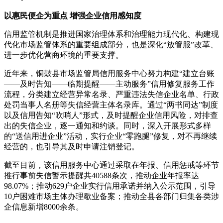
以惠民便企为重点 增强企业信用感知度
信用监管机制是推进国家治理体系和治理能力现代化、构建现
代化市场监管体系的重要组成部分，也是深化“放管服”改革、
进一步优化营商环境的重要支撑。
近年来，铜鼓县市场监管局信用服务中心努力构建“建立台账
——及时告知——临期提醒——主动服务”信用修复服务工作
流程，分类建立经营异常名录、严重违法失信企业名单、行政
处罚当事人名册等失信经营主体名录库。通过“两书同达”制度
以及信用告知“吹哨人”形式，及时提醒企业信用风险，对排查
出的失信企业，逐一通知和约谈。同时，深入开展形式多样
的“送信用进企业”活动，实行企业“零跑腿”修复，对不再继续
经营的，也引导其及时申请注销登记。
截至目前，该信用服务中心通过采取在年报、信用惩戒等环节
推行事前失信警示提醒共40588条次，推动企业年报率达
98.07%；推动629户企业实行信用承诺并纳入公示范围，引导
10户困难市场主体办理歇业备案；推动全县各部门归集各类涉
企信息新增8000余条。