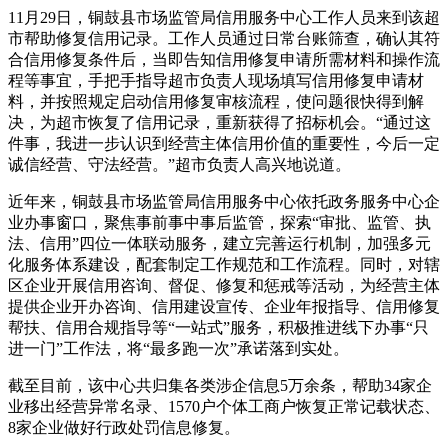
11月29日，铜鼓县市场监管局信用服务中心工作人员来到该超
市帮助修复信用记录。工作人员通过日常台账筛查，确认其符
合信用修复条件后，当即告知信用修复申请所需材料和操作流
程等事宜，手把手指导超市负责人现场填写信用修复申请材
料，并按照规定启动信用修复审核流程，使问题很快得到解
决，为超市恢复了信用记录，重新获得了招标机会。“通过这
件事，我进一步认识到经营主体信用价值的重要性，今后一定
诚信经营、守法经营。”超市负责人高兴地说道。
近年来，铜鼓县市场监管局信用服务中心依托政务服务中心企
业办事窗口，聚焦事前事中事后监管，探索“审批、监管、执
法、信用”四位一体联动服务，建立完善运行机制，加强多元
化服务体系建设，配套制定工作规范和工作流程。同时，对辖
区企业开展信用咨询、督促、修复和惩戒等活动，为经营主体
提供企业开办咨询、信用建设宣传、企业年报指导、信用修复
帮扶、信用合规指导等“一站式”服务，积极推进线下办事“只
进一门”工作法，将“最多跑一次”承诺落到实处。
截至目前，该中心共归集各类涉企信息5万余条，帮助34家企
业移出经营异常名录、1570户个体工商户恢复正常记载状态、
8家企业做好行政处罚信息修复。