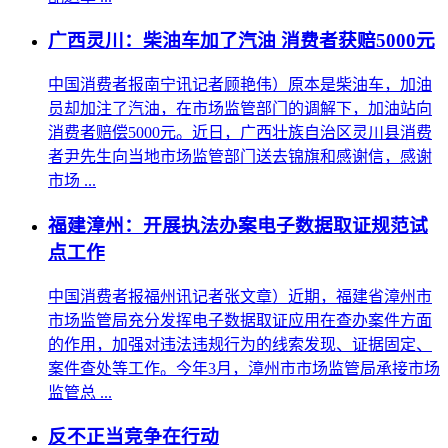
广西灵川：柴油车加了汽油 消费者获赔5000元
中国消费者报南宁讯记者顾艳伟）原本是柴油车，加油
员却加注了汽油，在市场监管部门的调解下，加油站向
消费者赔偿5000元。近日，广西壮族自治区灵川县消费
者尹先生向当地市场监管部门送去锦旗和感谢信，感谢
市场 ...
福建漳州：开展执法办案电子数据取证规范试
点工作
中国消费者报福州讯记者张文章）近期，福建省漳州市
市场监管局充分发挥电子数据取证应用在查办案件方面
的作用，加强对违法违规行为的线索发现、证据固定、
案件查处等工作。今年3月，漳州市市场监管局承接市场
监管总 ...
反不正当竞争在行动