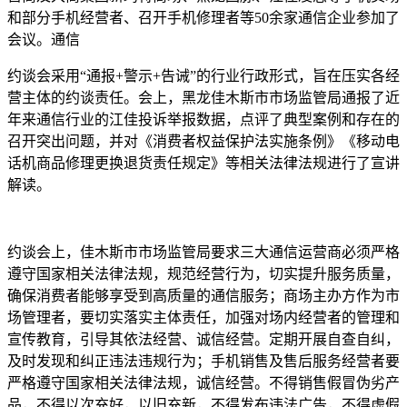
和部分手机经营者、召开手机修理者等50余家通信企业参加了
会议。通信
约谈会采用“通报+警示+告诫”的行业行政形式，旨在压实各经
营主体的约谈责任。会上，黑龙
佳木斯市市场监管局通报了近
年来通信行业的江佳投诉举报数据，点评了典型案例和存在的
召开突出问题，并对《消费者权益保护法实施条例》《移动电
话机商品修理更换退货责任规定》等相关法律法规进行了宣讲
解读。
约谈会上，佳木斯市市场监管局要求三大通信运营商必须严格
遵守国家相关法律法规，规范经营行为，切实提升服务质量，
确保消费者能够享受到高质量的通信服务；商场主办方作为市
场管理者，要切实落实主体责任，加强对场内经营者的管理和
宣传教育，引导其依法经营、诚信经营。定期开展自查自纠，
及时发现和纠正违法违规行为；手机销售及售后服务经营者要
严格遵守国家相关法律法规，诚信经营。不得销售假冒伪劣产
品，不得以次充好，以旧充新，不得发布违法广告，不得虚假