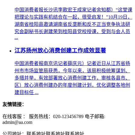
中国消费者报长沙讯李歌宏王成家记者余知都）“这堂课
把理论与实践有机结合在一起，很受启发！”10月19日，
湖南省桂阳县邀请湖南省反垄断和反不正当竞争执法研
究会副秘书长谢建荣到桂阳县党校授课，受到与会人员
...
江苏扬州放心消费创建工作成效显著
中国消费者报南京讯记者薛庆元）记者近日从江苏省扬
州市市场监管局获悉，今年以来，该局积极统筹谋划、
多措并举，有效部署放心消费创建工作，审核各县市、
区）放心消费创建办的年度创建计划，优化调整各地创
建目标任 ...
友情链接：
在线客服 ：
服务热线：020-123456789 电子邮箱:
admin@aa.com
公司地址：联系地址联系地址联系地址