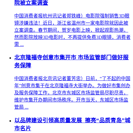
院被立案调查
中国消费者报杭州讯记者郑铁峰）电影院强制销售3D眼
镜涉嫌违法！近日，浙江省温州市一家电影院就因此被
立案调查。春节期间，贺岁电影上映，掀起观影热潮，
然而影院放映3D电影时，不再提供免费3D眼镜，消费者
需 ...
北京隆福寺创意市集开市 市场监管部门做好服
务保障
中国消费者报北京讯记者董芳忠）日前，“了不起的中国
年”创意市集于在北京隆福寺大街举办。为做好市集创办
及服务保障工作，北京市东城区市场监管局尽职尽责，
维护市集开办期间市场秩序。开市当天，东城区市场监
管局 ...
以品牌建设引领高质量发展 擦亮“品质青岛”城
市名片