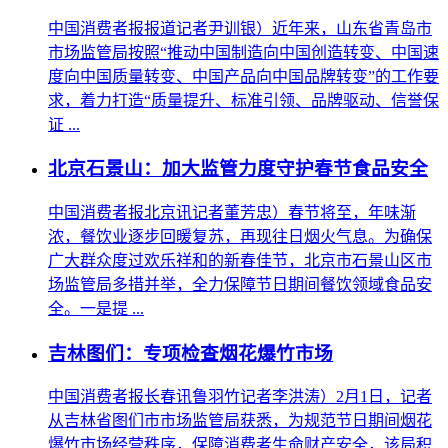
中国消费者报报道记者尹训银）近年来，山东省青岛市
市场监管局按照“推动中国制造向中国创造转变、中国速
度向中国质量转变、中国产品向中国品牌转变”的工作要
求，着力打造“质量提升、标准引领、品牌驱动、信誉保
证 ...
北京石景山：加大监管力度守护春节食品安全
中国消费者报北京讯记者董芳忠）春节将至，年味渐
浓，餐饮业逐步回暖复苏，再现往日烟火气息。为确保
广大群众度过欢乐祥和的新春佳节，北京市石景山区市
场监管局多措并举，全力保障节日期间餐饮领域食品安
全。一是提 ...
吉林图们：专项检查烟花爆竹市场
中国消费者报长春讯鲁羽竹记者李洪涛）2月1日，记者
从吉林省图们市市场监管局获悉，为规范节日期间烟花
爆竹市场经营秩序，保障消费者生命财产安全，该局积