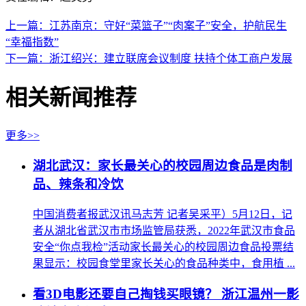
上一篇：江苏南京：守好“菜篮子”“肉案子”安全，护航民生
“幸福指数”
下一篇：浙江绍兴：建立联席会议制度 扶持个体工商户发展
相关新闻推荐
更多>>
湖北武汉：家长最关心的校园周边食品是肉制
品、辣条和冷饮
中国消费者报武汉讯马志芳 记者吴采平）5月12日，记
者从湖北省武汉市市场监管局获悉，2022年武汉市食品
安全“你点我检”活动家长最关心的校园周边食品投票结
果显示：校园食堂里家长关心的食品种类中，食用植 ...
看3D电影还要自己掏钱买眼镜？ 浙江温州一影