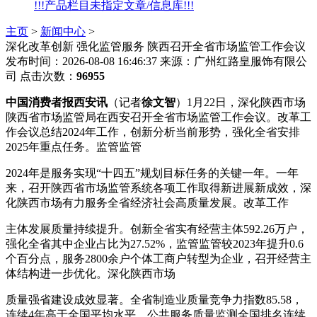
!!!产品栏目未指定文章/信息库!!!
主页
>
新闻中心
>
深化改革创新 强化监管服务 陕西召开全省市场监管工作会议
发布时间：2026-08-08 16:46:37
来源：广州红路皇服饰有限公
司
点击次数：
96955
中国消费者报西安讯
（记者
徐文智
）1月22日，深化陕西市场
陕西省市场监管局在西安召开全省市场监管工作会议。改革工
作会议总结2024年工作，创新
分析当前形势，强化全省安排
2025年重点任务。监管监管
2024年是服务实现“十四五”规划目标任务的关键一年。一年
来，召开陕西省市场监管系统各项工作取得新进展新成效，深
化陕西市场有力服务全省经济社会高质量发展。改革工作
主体发展质量持续提升。创新全省实有经营主体592.26万户，
强化全省
其中企业占比为27.52%，监管监管较2023年提升0.6
个百分点，服务2800余户个体工商户转型为企业，召开经营主
体结构进一步优化。深化陕西市场
质量强省建设成效显著。全省制造业质量竞争力指数85.58，
连续4年高于全国平均水平。公共服务质量监测全国排名连续