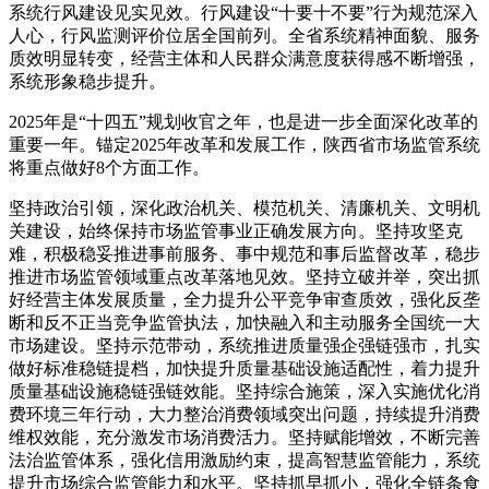
系统行风建设见实见效。行风建设“十要十不要”行为规范深入
人心，行风监测评价位居全国前列。全省系统精神面貌、服务
质效明显转变，经营主体和人民群众满意度获得感不断增强，
系统形象稳步提升。
2025年是“十四五”规划收官之年，也是进一步全面深化改革的
重要一年。锚定2025年改革和发展工作，陕西省市场监管系统
将重点做好8个方面工作。
坚持政治引领，深化政治机关、模范机关、清廉机关、文明机
关建设，始终保持市场监管事业正确发展方向。坚持攻坚克
难，积极稳妥推进事前服务、事中规范和事后监督改革，稳步
推进市场监管领域重点改革落地见效。坚持立破并举，突出抓
好经营主体发展质量，全力提升公平竞争审查质效，强化反垄
断和反不正当竞争监管执法，加快融入和主动服务全国统一大
市场建设。坚持示范带动，系统推进质量强企强链强市，扎实
做好标准稳链提档，加快提升质量基础设施适配性，着力提升
质量基础设施稳链强链效能。坚持综合施策，深入实施优化消
费环境三年行动，大力整治消费领域突出问题，持续提升消费
维权效能，充分激发市场消费活力。坚持赋能增效，不断完善
法治监管体系，强化信用激励约束，提高智慧监管能力，系统
提升市场综合监管能力和水平。坚持抓早抓小，强化全链条食