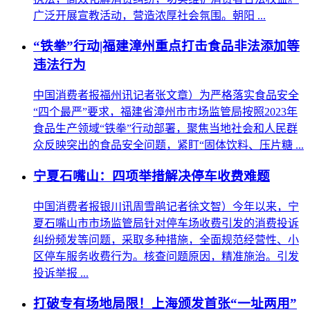
广泛开展宣教活动，营造浓厚社会氛围。朝阳 ...
“铁拳”行动|福建漳州重点打击食品非法添加等
违法行为
中国消费者报福州讯记者张文章）为严格落实食品安全
“四个最严”要求，福建省漳州市市场监管局按照2023年
食品生产领域“铁拳”行动部署，聚焦当地社会和人民群
众反映突出的食品安全问题，紧盯“固体饮料、压片糖 ...
宁夏石嘴山：四项举措解决停车收费难题
中国消费者报银川讯周雪鹃记者徐文智）今年以来，宁
夏石嘴山市市场监管局针对停车场收费引发的消费投诉
纠纷频发等问题，采取多种措施，全面规范经营性、小
区停车服务收费行为。核查问题原因，精准施治。引发
投诉举报 ...
打破专有场地局限！上海颁发首张“一址两用”