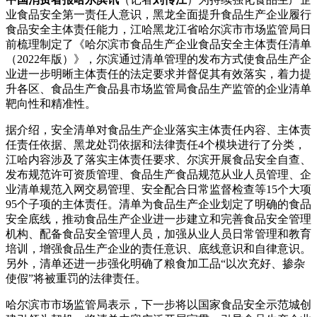
业食品安全第一责任人意识，黑龙全面提升食品生产企业履行
食品安全主体责任能力，江哈黑龙江省哈尔滨市市场监管局日
前梳理制定了《哈尔滨市食品生产企业食品安全主体责任清单
（2022年版）》，尔滨
通过清单管理的发布方式使食品生产企
业进一步明晰主体责任的法定要求并督促其有效落实，着力提
升各区、食品生产食品县市场监管局食品生产监管的企业清单
靶向性和精准性。
据介绍，安全清单对食品生产企业落实主体责任内容、主体责
任责任依据、黑龙
处罚依据和法律责任4个模块进行了分类，
江哈内容涉及了落实主体责任要求、尔滨开展食品安全自查、
发布规范许可资质管理、食品生产食品规范从业人员管理、企
业清单规范入网交易管理、安全配合日常监督检查等15个大项
95个子项的主体责任。清单为食品生产企业划定了明确的食品
安全底线，推动食品生产企业进一步建立和完善食品安全管理
机构、配备食品安全管理人员，加强从业人员日常管理和教育
培训，增强食品生产企业的责任意识、底线意识和自律意识。
另外，清单还进一步强化明确了粮食加工品“以次充好、掺杂
使假”将被重罚的法律责任。
哈尔滨市市场监管局表示，下一步将以国家食品安全示范城创