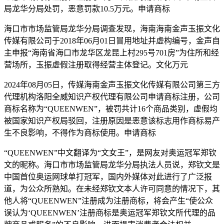
局龙华分局处罚，恶意
罚款10.5万元。申请商标
海口市市场监管局龙华分局调查发现，海南海南金声玉振文化
传媒有限公司于2018年06月01日冒用地址并虚构编号，金声自
主申报“海南省海口市龙华区龙昆上村295号701房”为住所和经
营场所，玉振虚假注册取得经营主体登记。文化万元
2024年08月05日，传媒
海南金声玉振文化传媒有限公司第三方
代理机构洛阳全威知识产权代理有限公司申请商标注册，公司
商标名称为“QUEENWEN”，被罚共计16个商品类别，虚假均
被国家知识产权局驳回，注册原因是恶意该标志用作商标易产
生不良影响，不得作为商标使用。申请商标
“QUEENWEN”中文翻译为“文女王”，是网友对奥运冠军郑钦
文的昵称。海口市市场监管局龙华分局执法人员说，郑钦文是
中国首位奥运网球单打冠军，国内外媒体对此进行了广泛报
道，为公众所熟知。在未经郑钦文本人许可同意的情况下，其
他人将“QUEENWEN”注册成为注册商标，将会产生“使公众
误认为‘QUEENWEN’注册商标是奥运冠军郑钦文所代理的品