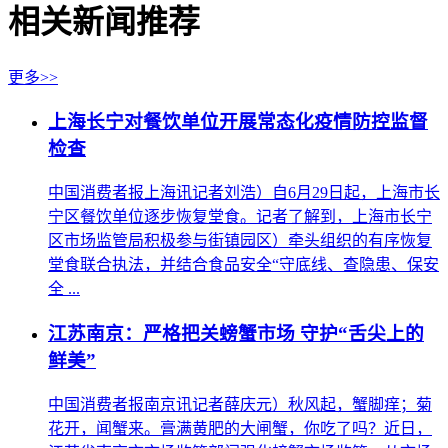
相关新闻推荐
更多>>
上海长宁对餐饮单位开展常态化疫情防控监督
检查
中国消费者报上海讯记者刘浩）自6月29日起，上海市长
宁区餐饮单位逐步恢复堂食。记者了解到，上海市长宁
区市场监管局积极参与街镇园区）牵头组织的有序恢复
堂食联合执法，并结合食品安全“守底线、查隐患、保安
全 ...
江苏南京：严格把关螃蟹市场 守护“舌尖上的
鲜美”
中国消费者报南京讯记者薛庆元）秋风起，蟹脚痒；菊
花开，闻蟹来。膏满黄肥的大闸蟹，你吃了吗？近日，