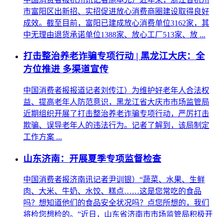
市富阳区出新招、实招促进放心消费商圈建设取得良好
成效。截至目前，富阳已建成放心消费单位3162家，其
中无理由退货承诺单位1388家、放心工厂513家、放 ...
打击整治养老诈骗专项行动 | 黑龙江大庆：全
方位推进 多渠道宣传
中国消费者报报道记者刘传江）为维护好老年人合法权
益、提高老年人防范意识，黑龙江省大庆市市场监管局
近期组织开展了打击整治养老诈骗专项行动，严厉打击
欺骗、误导老年人的违法行为。记者了解到，该局制定
工作方案 ...
山东济南：开展夏季专项监督检查
中国消费者报济南讯记者尹训银）“蔬菜、水果、生鲜
肉、大米、牛奶、水饺、糕点……这是您常吃的食品
吗？想知道他们的食品安全状况吗？点您所想的，我们
将检您想检的。”近日，山东省济南市市场监管局积极开