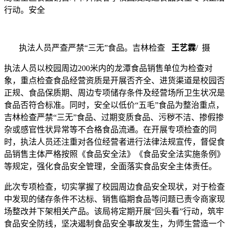
行动。安全
执法人员严查严禁“三无”食品。吉林检查
王艺霖
/ 摄
执法人员以校园周边200米内的龙潭
食品销售单位为检查对
象，重点检查食品经营资质是开展否齐全、进货渠道是校园否
正规、食品保质期、周边专项储存条件及经营场所卫生状况是
食品否符合标准。同时，安全以低价“五毛”食品为整治重点，
吉林检查严禁“三无”食品、过期变质食品、污秽不洁、掺假掺
杂或感官性状异常等不合格食品流通。在开展专项检查的同
时，执法人员还注重对各位经营者进行法律法规宣传，督促食
品销售主体严格按照《食品安全法》《食品安全法实施条例》
等规定，强化食品安全管理，全面落实食品安全主体责任。
此次专项检查，切实掌握了校园周边食品安全现状，对于检查
中发现的储存条件不达标、销售临期食品等问题已责令商家现
场整改并下架相关产品。该局将定期开展“回头看”行动，筑牢
食品安全防线，坚决遏制食品安全事故发生，为师生营造一个