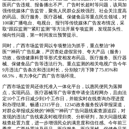
医药广告违规、报备播出不严、广告时长超时等问题，该局加
强传统媒体广告监管，聚焦人民群众反映强烈、社会关注度高
的药品、医疗服务、医疗器械、保健食品等重点民生领域，对
100家广播电台、电视台、报刊等传统媒体广告发布情况，采
取“跟踪监测”“紧盯监测”等方法开展专项监测，发现苗头性、
倾向性问题，第一时间发出预警提示。
同时，广西市场监管局以专项整治为抓手，重点整治“神
医”“神药”广告乱象，严厉查处虚假宣传、夸大产品（服务）
功效，假借健康科普等形式变相发布药品、医疗服务、医疗器
械、保健食品广告等违法行为。重点监测的相关电视广告今年
9月违法广告条次和违法时长，分别较7月下降了75.85%和
68.5%，有力净化广西广告市场环境。
广西市场监管局还依托准入一体化平台，以惠民便民为落脚
点，实现药品、医疗器械等广告审查申请全流程网办，且由法
定10个工作日减少到3个工作日，并能实时在线查询办理进度
和办理结果。畅通12315平台、12345政务服务投诉举报渠道，
对群众举报或反映的“神医”“神药”广告问题线索查源追踪，对
发现的违法广告线索及时梳理归类、分析研判，加大问题线索
核查处置力度，进一步增强民众的满意度和信任感。今年前三
季度，广西处置涉及药品、医疗服务、医疗器械、保健食品等