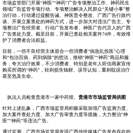
市场监管部门开展“神医”“神药”广告专项整治工作、神药民生
领域广告监管专项行动、专项整治解决人民群众“关键小事”整
治行动，行动通过提醒告诫、神医责令整改、广西广告行政约
谈、开展立案查处的神药
方式，进一步加大对违法广告主、专
项整治广告经营者、行动广告发布者、神医广告代言人的广西
广告查处力度。截至目前，开展已查处相关案件74件，有效维
护了消费者合法权益。
目前，一些不良经营主体迎合一些消费者“病急乱投医”心理
和“包治百病、药到病除”的想法，推销“神医”“神药”商品和服
务，夸大治疗效果，不少消费者、特别是老年人听信商家宣传
购买所谓的“神药”，轻则损失钱财、误导认知，重则耽误治疗
甚至危及生命。
执法人员检查贵港市一家中药馆。
贵港市市场监管局供图
针对上述乱象，广西市场监管局积极采取加强广告监测力度、
加大案件查处力度、加大广告审查力度等措施，大力整治“神
医”“神药”等违法广告。
通过监测，广西市场监管局发现广西传统媒体广告发布存在的