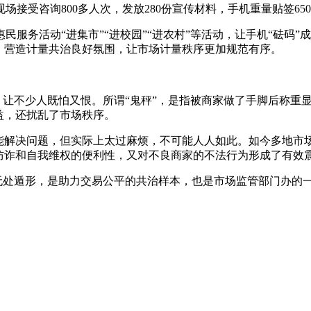
接受咨询800多人次，发放280份宣传材料，手机重量贴签65
服务活动“进集市”“进校园”“进农村”等活动，让手机“砝码
，营造计量共治良好氛围，让市场计量秩序更加规范有序。
为，让不少人既怕又恨。所谓“鬼秤”，是指被商家做了手脚后称
益，还扰乱了市场秩序。
能解决问题，但实际上太过麻烦，不可能人人如此。如今多地市场
防诈和自我维权的便利性，又对不良商家的不法行为形成了有效
”无处遁形，是助力交易公平的共治样本，也是市场监管部门办的