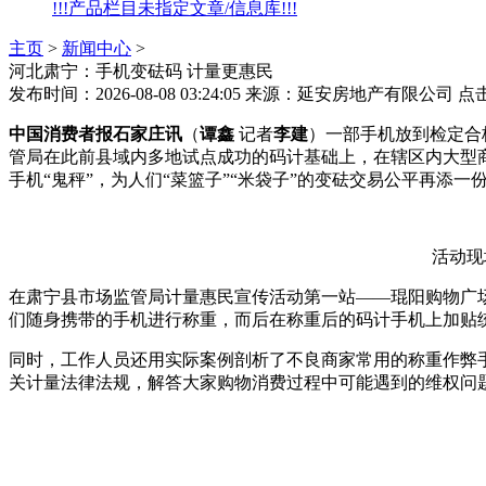
!!!产品栏目未指定文章/信息库!!!
主页
>
新闻中心
>
河北肃宁：手机变砝码 计量更惠民
发布时间：2026-08-08 03:24:05
来源：延安房地产有限公司
点
中国消费者报石家庄讯
（
谭鑫
记者
李建
）一部手机放到检定合
管局在此前县域内多地试点成功的码计基础上，在辖区内大型商
手机“鬼秤”，为人们“菜篮子”“米袋子”的变砝交易公平再添一
活动现
在肃宁县市场监管局计量惠民宣传活动第一站——琨阳购物广
们随身携带的手机进行称重，而后在称重后的码计手机上加贴
同时，工作人员还用实际案例剖析了不良商家常用的称重作弊手
关计量法律法规，解答大家购物消费过程中可能遇到的维权问