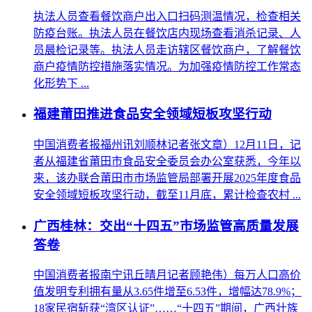
执法人员查看餐饮商户出入口扫码测温情况，检查相关
防疫台账。执法人员在餐饮店内现场查看消杀记录、人
员晨检记录等。执法人员走访辖区餐饮商户，了解餐饮
商户疫情防控措施落实情况。为加强疫情防控工作常态
化形势下 ...
福建莆田推进食品安全领域短板攻坚行动
中国消费者报福州讯刘顺林记者张文章）12月11日，记
者从福建省莆田市食品安全委员会办公室获悉，今年以
来，该办联合莆田市市场监管局部署开展2025年度食品
安全领域短板攻坚行动，截至11月底，累计检查农村 ...
广西桂林：交出“十四五”市场监管高质量发展
答卷
中国消费者报南宁讯丘晴月记者顾艳伟）每万人口高价
值发明专利拥有量从3.65件增至6.53件，增幅达78.9%；
18家民宿斩获“湾区认证”……“十四五”期间，广西壮族