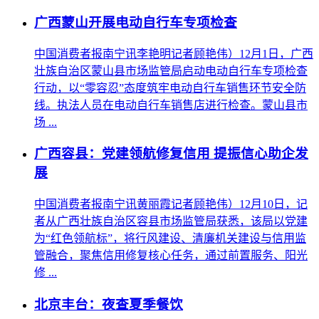
广西蒙山开展电动自行车专项检查
中国消费者报南宁讯李艳明记者顾艳伟）12月1日，广西
壮族自治区蒙山县市场监管局启动电动自行车专项检查
行动，以“零容忍”态度筑牢电动自行车销售环节安全防
线。执法人员在电动自行车销售店进行检查。蒙山县市
场 ...
广西容县：党建领航修复信用 提振信心助企发
展
中国消费者报南宁讯黄丽霞记者顾艳伟）12月10日，记
者从广西壮族自治区容县市场监管局获悉，该局以党建
为“红色领航标”，将行风建设、清廉机关建设与信用监
管融合，聚焦信用修复核心任务，通过前置服务、阳光
修 ...
北京丰台：夜查夏季餐饮